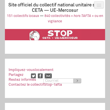
Site officiel du collectif national unitaire stop
CETA — UE-Mercosur
Actus
UE-Mercosur
151 collectifs locaux
—
840 collectivités «
hors TAFTA
» ou en
Stop à l’impunité !
TAFTA
CETA
vigilance
Collectivités
Collectif
Ressources
Impliquez-vous
localement
Partagez
Restez informés
>
Contactez le collectif
Stop-Tafta