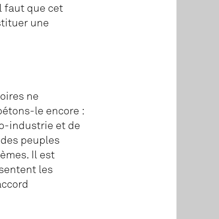
 faut que cet
stituer une
oires ne
étons-le encore :
o-industrie et de
, des peuples
mes. Il est
sentent les
 accord