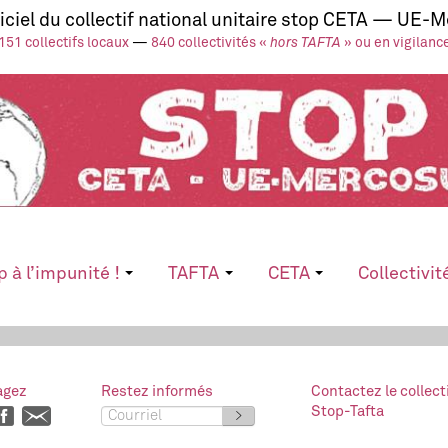
ficiel du collectif national unitaire stop CETA — UE-
151 collectifs locaux
—
840 collectivités «
hors TAFTA
» ou en vigilanc
p à l’impunité !
TAFTA
CETA
Collectivit
agez
Restez informés
Contactez le collect
Stop-Tafta
>