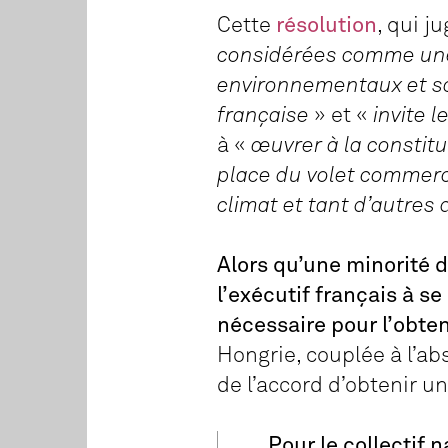
Cette
résolution
, qui j
considérées comme une g
environnementaux et sa
française
» et «
invite 
à «
œuvrer à la constit
place du volet commerci
climat et tant d’autres
Alors qu’une minorité 
l’exécutif français à s
nécessaire pour l’obten
Hongrie, couplée à l’a
de l’accord d’obtenir un
Pour le collectif 