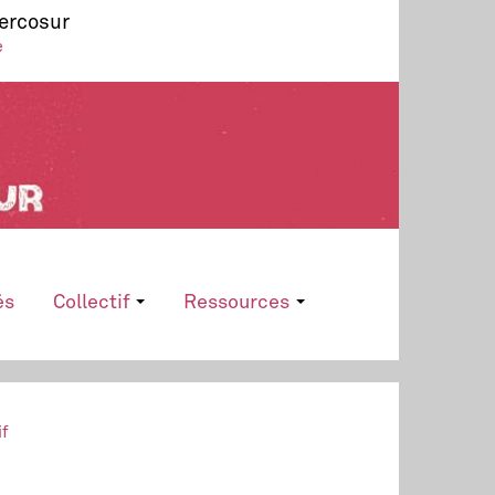
Mercosur
e
és
Collectif
Ressources
if