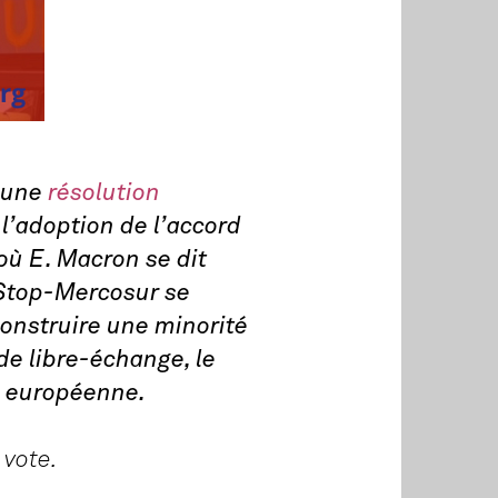
é une
résolution
l’adoption de l’accord
où E. Macron se dit
l Stop-Mercosur se
 construire une minorité
de libre-échange, le
on européenne.
vote.