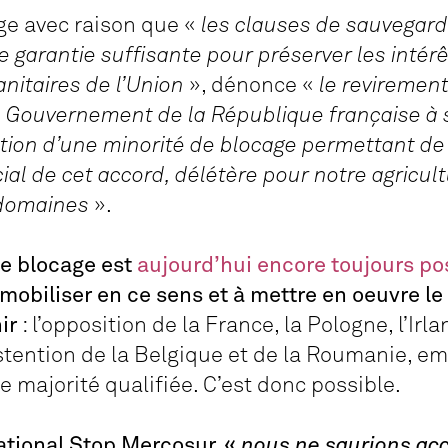
uge avec raison que «
les clauses de sauvegard
arantie suffisante pour préserver les intérêt
nitaires de l’Union
», dénonce «
le revirement
le Gouvernement de la République française à 
ution d’une minorité de blocage permettant de
al de cet accord, délétère pour notre agricult
 domaines
».
de blocage est
aujourd’hui encore toujours po
e mobiliser en ce sens et à mettre en oeuvre le
ir
: l’opposition de la France, la Pologne, l’Irla
bstention de la Belgique et de la Roumanie, e
e majorité qualifiée. C’est donc possible.
national Stop Mercosur, «
nous ne saurions acc