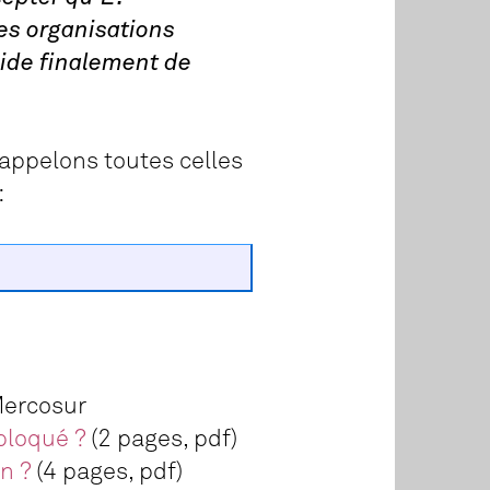
les organisations
écide finalement de
 appelons toutes celles
:
Mercosur
bloqué ?
(2 pages, pdf)
n ?
(4 pages, pdf)