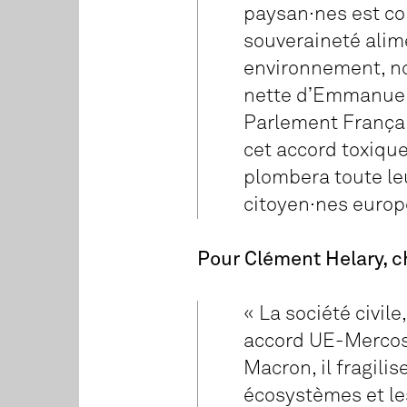
paysan
·
nes est co
souveraineté alime
environnement, no
nette d’Emmanuel 
Parlement Françai
cet accord toxiq
plombera toute leur
citoyen
·
nes euro
Pour Clément Helary, 
« La société civil
accord UE-Mercos
Macron, il fragilis
écosystèmes et les