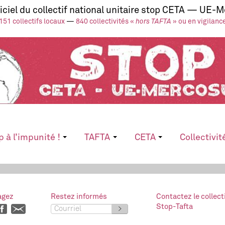
ficiel du collectif national unitaire stop CETA — UE-
151 collectifs locaux
—
840 collectivités «
hors TAFTA
» ou en vigilanc
p à l’impunité !
TAFTA
CETA
Collectivit
agez
Restez informés
Contactez le collect
Stop-Tafta
>