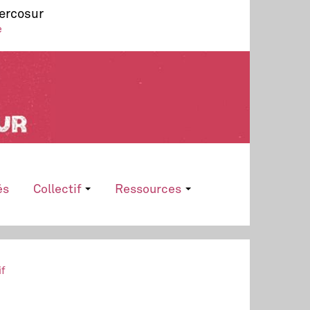
Mercosur
e
és
Collectif
Ressources
if