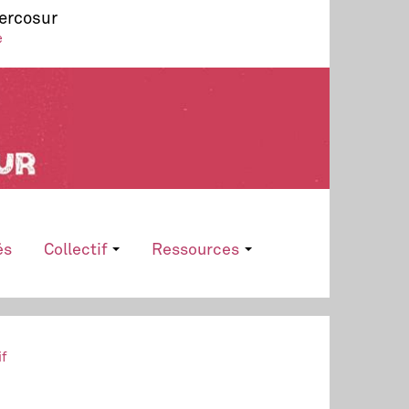
Mercosur
e
és
Collectif
Ressources
if