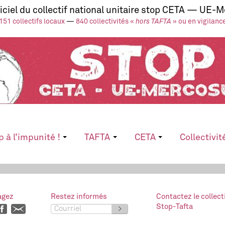
ficiel du collectif national unitaire stop CETA — UE-
151 collectifs locaux
—
840 collectivités «
hors TAFTA
» ou en vigilanc
p à l’impunité !
TAFTA
CETA
Collectivit
agez
Restez informés
Contactez le collect
Stop-Tafta
>