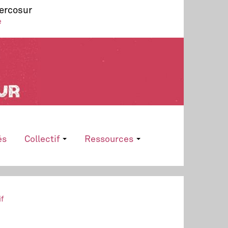
Mercosur
e
és
Collectif
Ressources
if