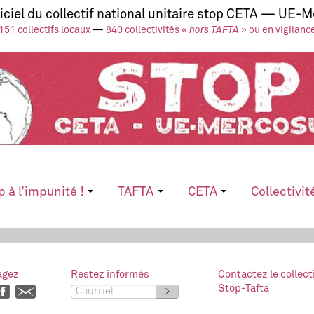
ficiel du collectif national unitaire stop CETA — UE-
151 collectifs locaux
—
840 collectivités «
hors TAFTA
» ou en vigilanc
p à l’impunité !
TAFTA
CETA
Collectivit
agez
Restez informés
Contactez le collect
Stop-Tafta
>