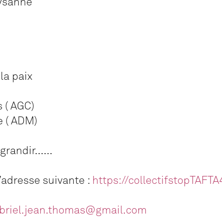
ysanne
la paix
 ( AGC)
e ( ADM)
grandir......
l’adresse suivante :
https://collectifstopTAFT
briel.jean.thomas@gmail.com