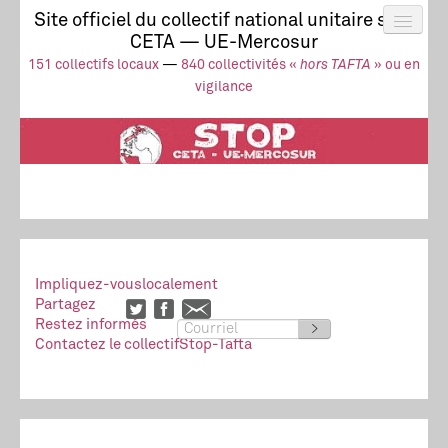
Site officiel du collectif national unitaire stop
CETA — UE-Mercosur
Actus
UE-Mercosur
151 collectifs locaux
—
840 collectivités «
hors TAFTA
» ou en
Stop à l’impunité !
TAFTA
CETA
vigilance
Collectivités
Collectif
Ressources
Impliquez-vous
localement
Partagez
Restez informés
>
Contactez le collectif
Stop-Tafta