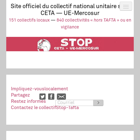
Site officiel du collectif national unitaire stop
CETA — UE-Mercosur
Actus
UE-Mercosur
151 collectifs locaux
—
840 collectivités «
hors TAFTA
» ou en
Stop à l’impunité !
TAFTA
CETA
vigilance
Collectivités
Collectif
Ressources
Impliquez-vous
localement
Partagez
Restez informés
>
Contactez le collectif
Stop-Tafta