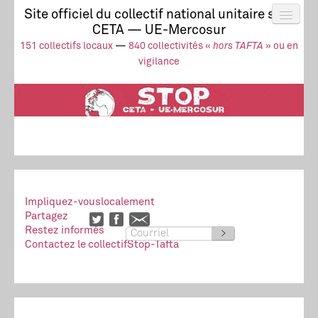
Site officiel du collectif national unitaire stop
CETA — UE-Mercosur
Actus
UE-Mercosur
151 collectifs locaux
—
840 collectivités «
hors TAFTA
» ou en
Stop à l’impunité !
TAFTA
CETA
vigilance
Collectivités
Collectif
Ressources
Impliquez-vous
localement
Partagez
Restez informés
>
Contactez le collectif
Stop-Tafta