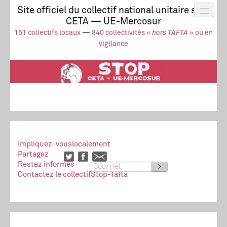
Site officiel du collectif national unitaire stop
CETA — UE-Mercosur
Actus
UE-Mercosur
151 collectifs locaux
—
840 collectivités «
hors TAFTA
» ou en
Stop à l’impunité !
TAFTA
CETA
vigilance
Collectivités
Collectif
Ressources
Impliquez-vous
localement
Partagez
Restez informés
>
Contactez le collectif
Stop-Tafta