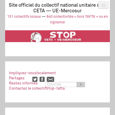
Site officiel du collectif national unitaire stop
CETA — UE-Mercosur
Actus
UE-Mercosur
151 collectifs locaux
—
840 collectivités «
hors TAFTA
» ou en
Stop à l’impunité !
TAFTA
CETA
vigilance
Collectivités
Collectif
Ressources
Impliquez-vous
localement
Partagez
Restez informés
>
Contactez le collectif
Stop-Tafta