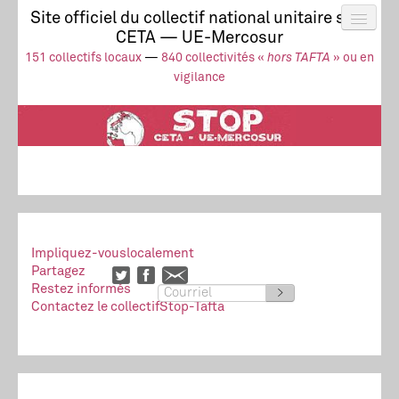
Site officiel du collectif national unitaire stop
CETA — UE-Mercosur
Actus
UE-Mercosur
151 collectifs locaux
—
840 collectivités «
hors TAFTA
» ou en
Stop à l’impunité !
TAFTA
CETA
vigilance
Collectivités
Collectif
Ressources
Impliquez-vous
localement
Partagez
Restez informés
>
Contactez le collectif
Stop-Tafta