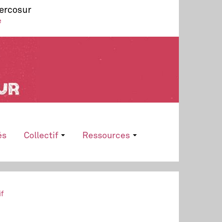
Mercosur
e
és
Collectif
Ressources
if