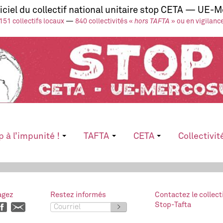
ficiel du collectif national unitaire stop CETA — UE-
151 collectifs locaux
—
840 collectivités «
hors TAFTA
» ou en vigilanc
p à l’impunité !
TAFTA
CETA
Collectivit
agez
Restez informés
Contactez le collect
Stop-Tafta
>