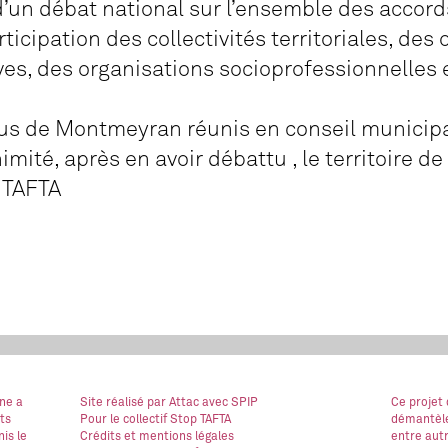
d’un débat national sur l’ensemble des accor
ticipation des collectivités territoriales, des
ves, des organisations socioprofessionnelles 
lus de Montmeyran réunis en conseil municip
imité, après en avoir débattu , le territoire 
 TAFTA
ne a
Site réalisé
par Attac
avec SPIP
Ce projet
ts
Pour le collectif Stop TAFTA
démantèle
is le
Crédits et mentions légales
entre autr