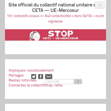
Site officiel du collectif national unitaire stop
CETA — UE-Mercosur
Actus
UE-Mercosur
151 collectifs locaux
—
840 collectivités «
hors TAFTA
» ou en
Stop à l’impunité !
TAFTA
CETA
vigilance
Collectivités
Collectif
Ressources
Impliquez-vous
localement
Partagez
Restez informés
>
Contactez le collectif
Stop-Tafta