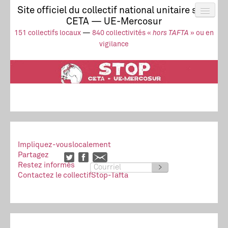
Site officiel du collectif national unitaire stop
CETA — UE-Mercosur
Actus
UE-Mercosur
151 collectifs locaux
—
840 collectivités «
hors TAFTA
» ou en
Stop à l’impunité !
TAFTA
CETA
vigilance
Collectivités
Collectif
Ressources
Impliquez-vous
localement
Partagez
Restez informés
>
Contactez le collectif
Stop-Tafta