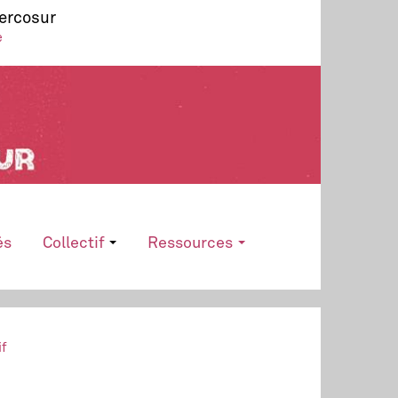
Mercosur
e
és
Collectif
Ressources
if