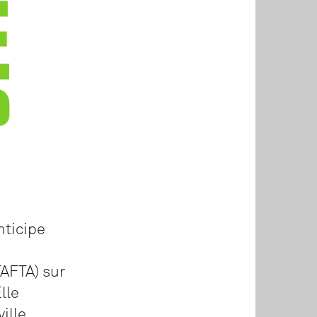
nticipe
AFTA) sur
lle
ille,