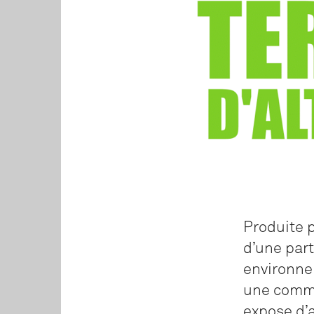
Produite p
d’une par
environne
une commu
expose d’a