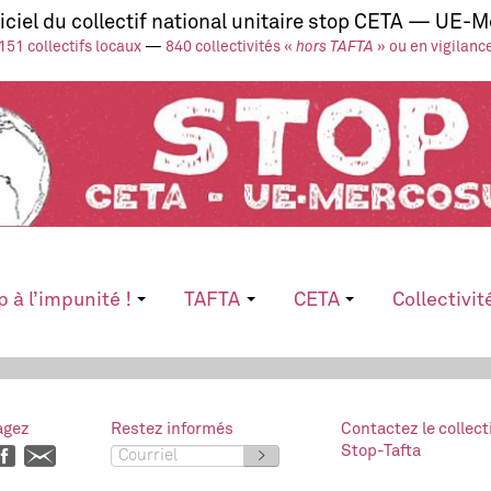
ficiel du collectif national unitaire stop CETA — UE-
151 collectifs locaux
—
840 collectivités «
hors TAFTA
» ou en vigilanc
p à l’impunité !
TAFTA
CETA
Collectivit
agez
Restez informés
Contactez le collect
Stop-Tafta
>