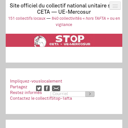
Site officiel du collectif national unitaire stop
CETA — UE-Mercosur
Actus
UE-Mercosur
151 collectifs locaux
—
840 collectivités «
hors TAFTA
» ou en
Stop à l’impunité !
TAFTA
CETA
vigilance
Collectivités
Collectif
Ressources
Impliquez-vous
localement
Partagez
Restez informés
>
Contactez le collectif
Stop-Tafta