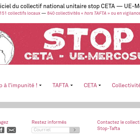
ficiel du collectif national unitaire stop CETA — UE-
151 collectifs locaux
—
840 collectivités «
hors TAFTA
» ou en vigilanc
p à l’impunité !
TAFTA
CETA
Collectivit
agez
Restez informés
Contactez le collect
Stop-Tafta
>