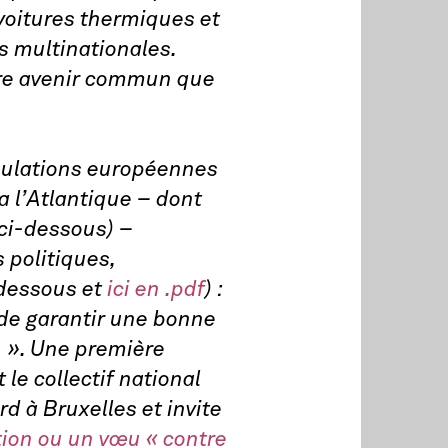
voitures thermiques et
s multinationales.
tre avenir commun que
opulations européennes
a l’Atlantique – dont
 ci-dessous) –
 politiques,
-dessous et
ici en .pdf
) :
 de garantir une bonne
s
». Une première
 le collectif national
 à Bruxelles et invite
tion ou un vœu « contre