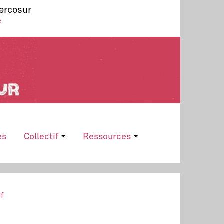
Mercosur
e
és
Collectif
Ressources
if