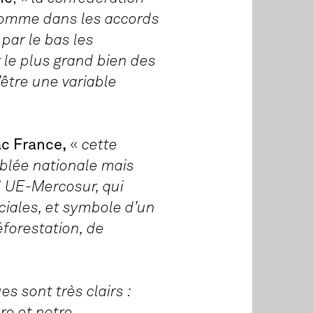
comme dans les accords
par le bas les
 le plus grand bien des
être une variable
ac France,
«
cette
mblée nationale mais
d UE-Mercosur, qui
ciales, et symbole d’un
éforestation, de
ues sont très clairs :
re et notre