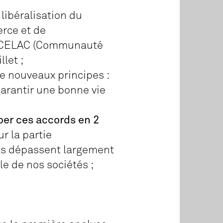
libéralisation du
erce et de
UE-CELAC (Communauté
llet ;
e nouveaux principes :
garantir une bonne vie
per ces accords en 2
r la partie
ds dépassent largement
e de nos sociétés ;