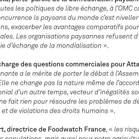
es les poltiques de libre échange, à l’OMC 
oncurrence ls paysans du monde c’est niveller 
ns, exacerber les avantages comparatifs pour
ales. Les organisations paysannes refusent d’
ie d’échange de la mondialisation
».
charge des questions commerciales pour Att
nante a le mérite de porter le débat à l’Asse
Elle ne change pas la nature même de l’accor
nial d’un autre temps, vecteur d’inégalités so
ne fait rien pour résoudre les problèmes de d
et de violations des droits humains
».
t, directrice de Foodwatch France
, «
les risq
es populations, mais aussi pour notre agricultu