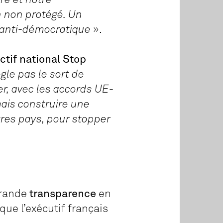
n non protégé. Un
 anti-démocratique
».
tif national Stop
gle pas le sort de
er, avec les accords UE-
mais construire une
tres pays, pour stopper
grande
transparence
en
ue l’exécutif français