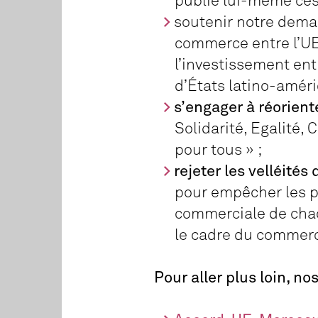
publie lui-même ce
soutenir notre dem
commerce entre l’UE 
l’investissement en
d’États latino-améric
s’engager à réorien
Solidarité, Egalité,
pour tous » ;
rejeter les velléité
pour empêcher les pa
commerciale de cha
le cadre du commerce
Pour aller plus loin, no