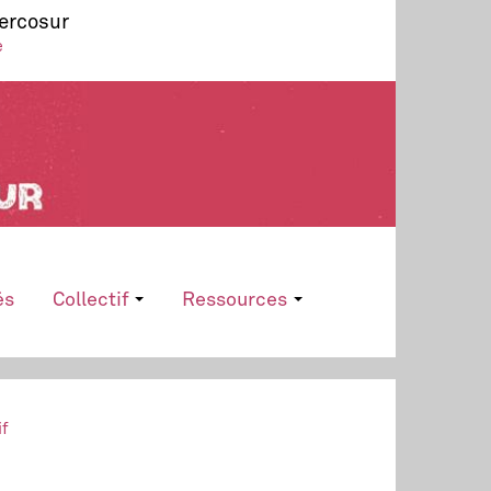
Mercosur
e
és
Collectif
Ressources
if