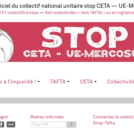
ficiel du collectif national unitaire stop CETA — UE-
151 collectifs locaux
—
840 collectivités «
hors TAFTA
» ou en vigilanc
p à l’impunité !
TAFTA
CETA
Collectivit
agez
Restez informés
Contactez le collect
Stop-Tafta
>