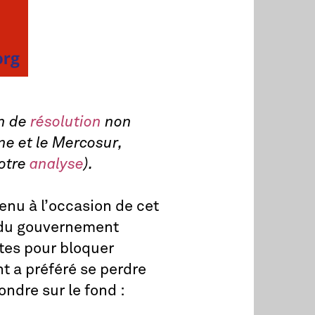
on de
résolution
non
ne et le Mercosur,
notre
analyse
).
enu à l’occasion de cet
s du gouvernement
ètes pour bloquer
t a préféré se perdre
ndre sur le fond :