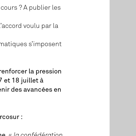
cours ? A publier les
l’accord voulu par la
limatiques s’imposent
renforcer la pression
et 18 juillet à
enir des avancées en
rcosur :
ne
, «
la confédération