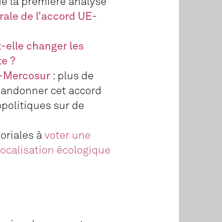
ue la première analyse
rale de l’accord UE-
-elle changer les
te ?
E-Mercosur
: plus de
abandonner cet accord
opolitiques sur de
toriales à
voter une
localisation écologique