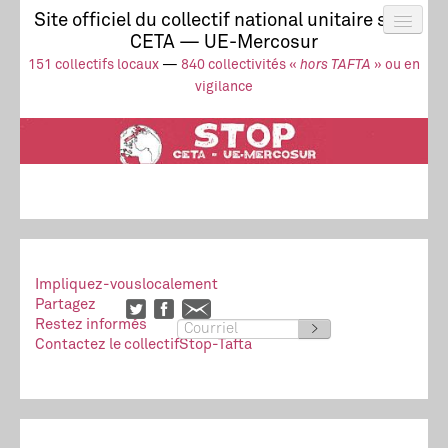
Site officiel du collectif national unitaire stop
CETA — UE-Mercosur
Actus
UE-Mercosur
151 collectifs locaux
—
840 collectivités «
hors TAFTA
» ou en
Stop à l’impunité !
TAFTA
CETA
vigilance
Collectivités
Collectif
Ressources
Impliquez-vous
localement
Partagez
Restez informés
>
Contactez le collectif
Stop-Tafta