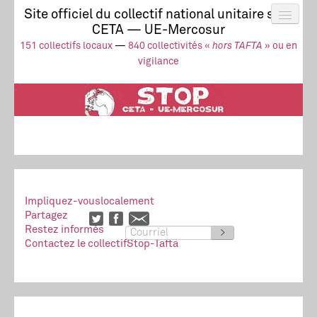
Site officiel du collectif national unitaire stop
CETA — UE-Mercosur
Actus
UE-Mercosur
151 collectifs locaux
—
840 collectivités «
hors TAFTA
» ou en
Stop à l’impunité !
TAFTA
CETA
vigilance
Collectivités
Collectif
Ressources
Impliquez-vous
localement
Partagez
Restez informés
>
Contactez le collectif
Stop-Tafta