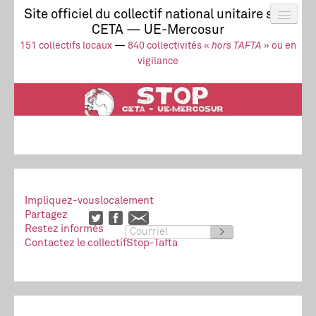
Site officiel du collectif national unitaire stop
CETA — UE-Mercosur
Actus
UE-Mercosur
151 collectifs locaux
—
840 collectivités «
hors TAFTA
» ou en
Stop à l’impunité !
TAFTA
CETA
vigilance
Collectivités
Collectif
Ressources
Impliquez-vous
localement
Partagez
Restez informés
>
Contactez le collectif
Stop-Tafta