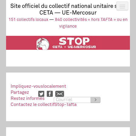
Site officiel du collectif national unitaire stop
CETA — UE-Mercosur
Actus
UE-Mercosur
151 collectifs locaux
—
840 collectivités «
hors TAFTA
» ou en
Stop à l’impunité !
TAFTA
CETA
vigilance
Collectivités
Collectif
Ressources
Impliquez-vous
localement
Partagez
Restez informés
>
Contactez le collectif
Stop-Tafta