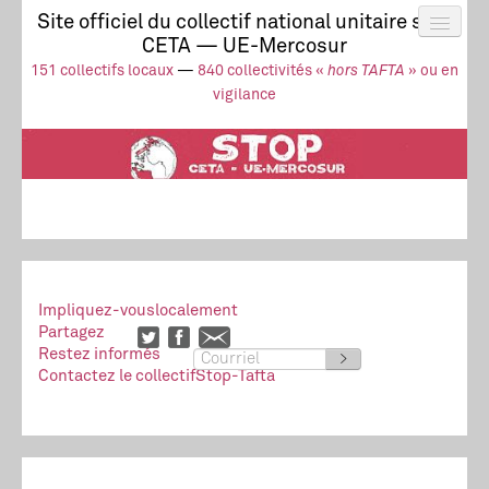
Site officiel du collectif national unitaire stop
CETA — UE-Mercosur
Actus
UE-Mercosur
151 collectifs locaux
—
840 collectivités «
hors TAFTA
» ou en
Stop à l’impunité !
TAFTA
CETA
vigilance
Collectivités
Collectif
Ressources
Impliquez-vous
localement
Partagez
Restez informés
>
Contactez le collectif
Stop-Tafta