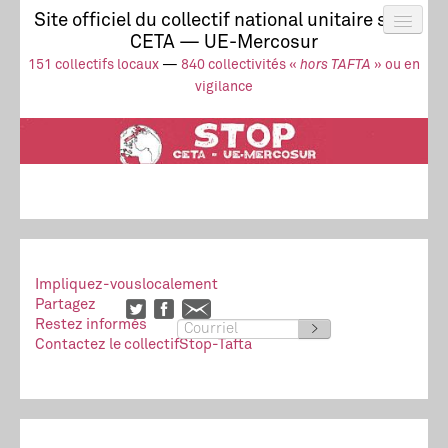
Site officiel du collectif national unitaire stop
CETA — UE-Mercosur
Actus
UE-Mercosur
151 collectifs locaux
—
840 collectivités «
hors TAFTA
» ou en
Stop à l’impunité !
TAFTA
CETA
vigilance
Collectivités
Collectif
Ressources
Impliquez-vous
localement
Partagez
Restez informés
>
Contactez le collectif
Stop-Tafta