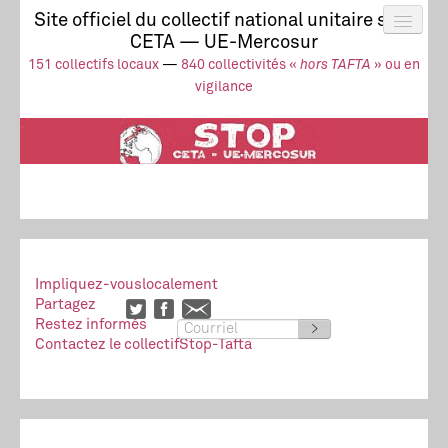
Site officiel du collectif national unitaire stop
CETA — UE-Mercosur
Actus
UE-Mercosur
151 collectifs locaux
—
840 collectivités «
hors TAFTA
» ou en
Stop à l’impunité !
TAFTA
CETA
vigilance
Collectivités
Collectif
Ressources
Impliquez-vous
localement
Partagez
Restez informés
>
Contactez le collectif
Stop-Tafta