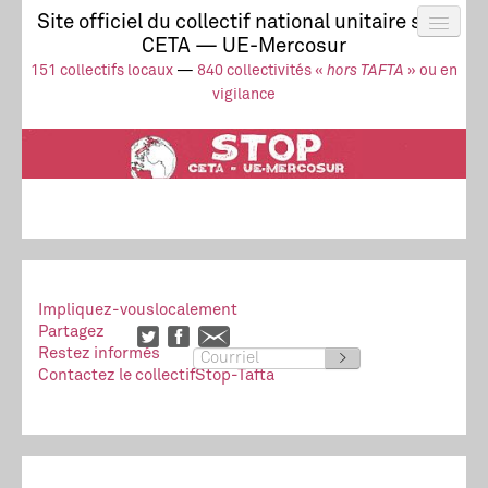
Site officiel du collectif national unitaire stop
CETA — UE-Mercosur
Actus
UE-Mercosur
151 collectifs locaux
—
840 collectivités «
hors TAFTA
» ou en
Stop à l’impunité !
TAFTA
CETA
vigilance
Collectivités
Collectif
Ressources
Impliquez-vous
localement
Partagez
Restez informés
>
Contactez le collectif
Stop-Tafta