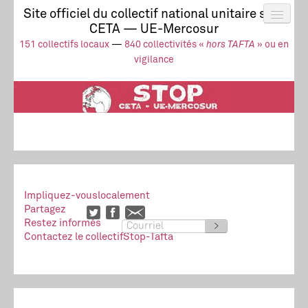
Site officiel du collectif national unitaire stop
CETA — UE-Mercosur
Actus
UE-Mercosur
151 collectifs locaux
—
840 collectivités «
hors TAFTA
» ou en
Stop à l’impunité !
TAFTA
CETA
vigilance
Collectivités
Collectif
Ressources
Impliquez-vous
localement
Partagez
Restez informés
>
Contactez le collectif
Stop-Tafta