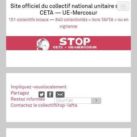
Site officiel du collectif national unitaire stop
CETA — UE-Mercosur
Actus
UE-Mercosur
151 collectifs locaux
—
840 collectivités «
hors TAFTA
» ou en
Stop à l’impunité !
TAFTA
CETA
vigilance
Collectivités
Collectif
Ressources
Impliquez-vous
localement
Partagez
Restez informés
>
Contactez le collectif
Stop-Tafta