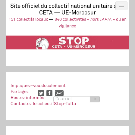
Site officiel du collectif national unitaire stop
CETA — UE-Mercosur
Actus
UE-Mercosur
151 collectifs locaux
—
840 collectivités «
hors TAFTA
» ou en
Stop à l’impunité !
TAFTA
CETA
vigilance
Collectivités
Collectif
Ressources
Impliquez-vous
localement
Partagez
Restez informés
>
Contactez le collectif
Stop-Tafta