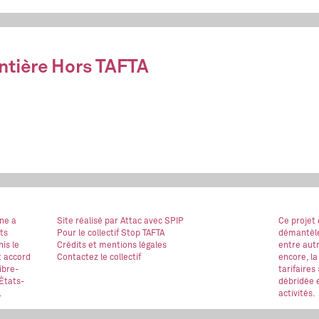
ntière Hors TAFTA
ne a
Site réalisé
par Attac
avec SPIP
Ce projet
ts
Pour le collectif Stop TAFTA
démantèle
is le
Crédits et mentions légales
entre autr
t accord
Contactez le collectif
encore, la
ibre-
tarifaires
États-
débridée e
.
activités.