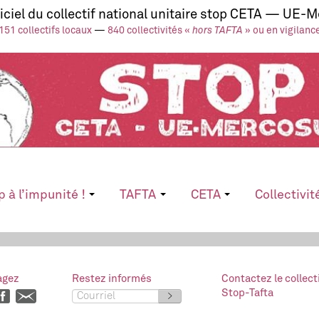
ficiel du collectif national unitaire stop CETA — UE-
151 collectifs locaux
—
840 collectivités «
hors TAFTA
» ou en vigilanc
p à l’impunité !
TAFTA
CETA
Collectivit
agez
Restez informés
Contactez le collect
Stop-Tafta
>