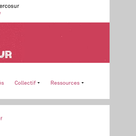
Mercosur
e
és
Collectif
Ressources
if