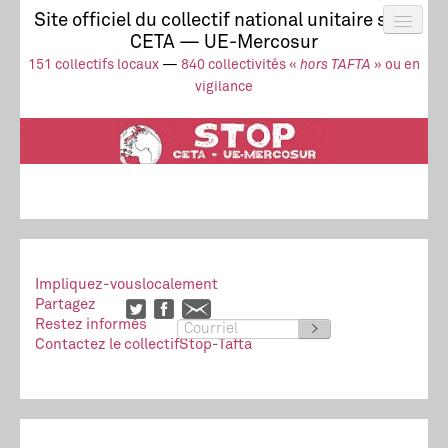
Site officiel du collectif national unitaire stop
CETA — UE-Mercosur
Actus
UE-Mercosur
151 collectifs locaux
—
840 collectivités «
hors TAFTA
» ou en
Stop à l’impunité !
TAFTA
CETA
vigilance
Collectivités
Collectif
Ressources
Impliquez-vous
localement
Partagez
Restez informés
>
Contactez le collectif
Stop-Tafta