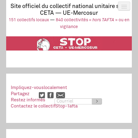
Site officiel du collectif national unitaire stop
CETA — UE-Mercosur
Actus
UE-Mercosur
151 collectifs locaux
—
840 collectivités «
hors TAFTA
» ou en
Stop à l’impunité !
TAFTA
CETA
vigilance
Collectivités
Collectif
Ressources
Impliquez-vous
localement
Partagez
Restez informés
>
Contactez le collectif
Stop-Tafta