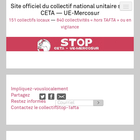
Site officiel du collectif national unitaire stop
CETA — UE-Mercosur
Actus
UE-Mercosur
151 collectifs locaux
—
840 collectivités «
hors TAFTA
» ou en
Stop à l’impunité !
TAFTA
CETA
vigilance
Collectivités
Collectif
Ressources
Impliquez-vous
localement
Partagez
Restez informés
>
Contactez le collectif
Stop-Tafta