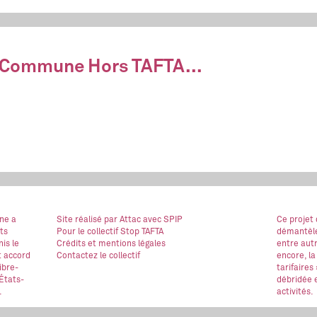
, Commune Hors TAFTA...
ne a
Site réalisé
par Attac
avec SPIP
Ce projet
ts
Pour le collectif Stop TAFTA
démantèle
is le
Crédits et mentions légales
entre autr
t accord
Contactez le collectif
encore, la
ibre-
tarifaires
États-
débridée e
.
activités.