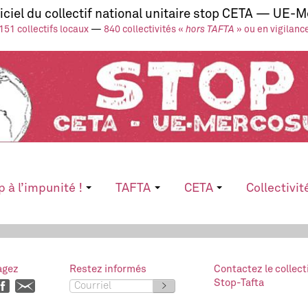
ficiel du collectif national unitaire stop CETA — UE-
151 collectifs locaux
—
840 collectivités «
hors TAFTA
» ou en vigilanc
p à l’impunité !
TAFTA
CETA
Collectivit
agez
Restez informés
Contactez le collect
Stop-Tafta
>