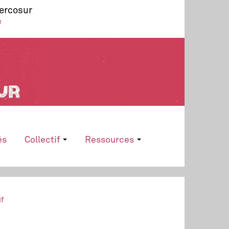
Mercosur
e
és
Collectif
Ressources
if