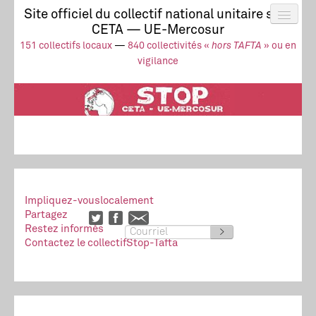
Site officiel du collectif national unitaire stop
CETA — UE-Mercosur
Actus
UE-Mercosur
151 collectifs locaux
—
840 collectivités «
hors TAFTA
» ou en
Stop à l’impunité !
TAFTA
CETA
vigilance
Collectivités
Collectif
Ressources
Impliquez-vous
localement
Partagez
Restez informés
>
Contactez le collectif
Stop-Tafta