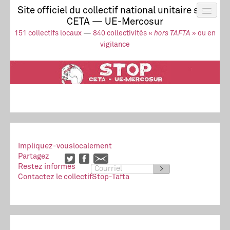
Site officiel du collectif national unitaire stop
CETA — UE-Mercosur
Actus
UE-Mercosur
151 collectifs locaux
—
840 collectivités «
hors TAFTA
» ou en
Stop à l’impunité !
TAFTA
CETA
vigilance
Collectivités
Collectif
Ressources
Impliquez-vous
localement
Partagez
Restez informés
>
Contactez le collectif
Stop-Tafta