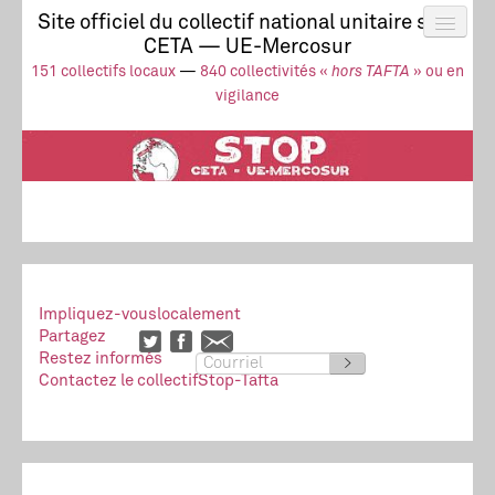
Site officiel du collectif national unitaire stop
CETA — UE-Mercosur
Actus
UE-Mercosur
151 collectifs locaux
—
840 collectivités «
hors TAFTA
» ou en
Stop à l’impunité !
TAFTA
CETA
vigilance
Collectivités
Collectif
Ressources
Impliquez-vous
localement
Partagez
Restez informés
>
Contactez le collectif
Stop-Tafta