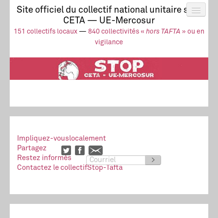
Site officiel du collectif national unitaire stop
CETA — UE-Mercosur
Actus
UE-Mercosur
151 collectifs locaux
—
840 collectivités «
hors TAFTA
» ou en
Stop à l’impunité !
TAFTA
CETA
vigilance
Collectivités
Collectif
Ressources
Impliquez-vous
localement
Partagez
Restez informés
>
Contactez le collectif
Stop-Tafta