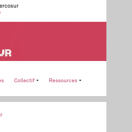
Mercosur
e
és
Collectif
Ressources
if