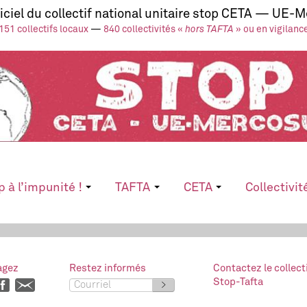
ficiel du collectif national unitaire stop CETA — UE-
151 collectifs locaux
—
840 collectivités «
hors TAFTA
» ou en vigilanc
p à l’impunité !
TAFTA
CETA
Collectivit
agez
Restez informés
Contactez le collect
Stop-Tafta
>