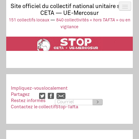
Site officiel du collectif national unitaire stop
CETA — UE-Mercosur
Actus
UE-Mercosur
151 collectifs locaux
—
840 collectivités «
hors TAFTA
» ou en
Stop à l’impunité !
TAFTA
CETA
vigilance
Collectivités
Collectif
Ressources
Impliquez-vous
localement
Partagez
Restez informés
>
Contactez le collectif
Stop-Tafta