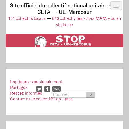
Site officiel du collectif national unitaire stop
CETA — UE-Mercosur
Actus
UE-Mercosur
151 collectifs locaux
—
840 collectivités «
hors TAFTA
» ou en
Stop à l’impunité !
TAFTA
CETA
vigilance
Collectivités
Collectif
Ressources
Impliquez-vous
localement
Partagez
Restez informés
>
Contactez le collectif
Stop-Tafta