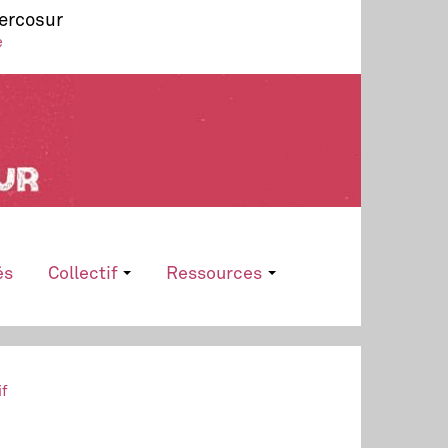
Mercosur
e
és
Collectif
Ressources
if