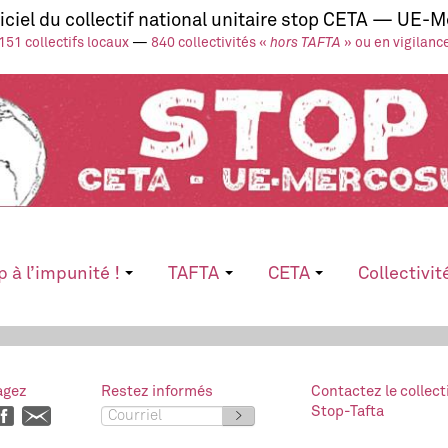
ficiel du collectif national unitaire stop CETA — UE-
151 collectifs locaux
—
840 collectivités «
hors TAFTA
» ou en vigilanc
p à l’impunité !
TAFTA
CETA
Collectivit
agez
Restez informés
Contactez le collect
Stop-Tafta
>