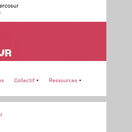
Mercosur
e
és
Collectif
Ressources
if