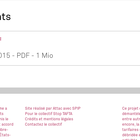
nts
f
2015
-
PDF
-
1 Mio
ne a
Site réalisé
par Attac
avec SPIP
Ce projet
ts
Pour le collectif Stop TAFTA
démantèle
is le
Crédits et mentions légales
entre autr
t accord
Contactez le collectif
encore, la
ibre-
tarifaires
États-
débridée e