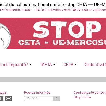
ficiel du collectif national unitaire stop CETA — UE-
151 collectifs locaux
—
840 collectivités «
hors TAFTA
» ou en vigilanc
p à l’impunité !
TAFTA
CETA
Collectivit
agez
Restez informés
Contactez le collect
Stop-Tafta
>