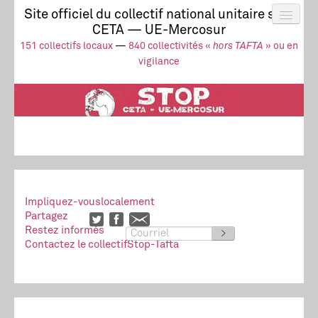
Site officiel du collectif national unitaire stop
CETA — UE-Mercosur
Actus
UE-Mercosur
151 collectifs locaux
—
840 collectivités «
hors TAFTA
» ou en
Stop à l’impunité !
TAFTA
CETA
vigilance
Collectivités
Collectif
Ressources
Impliquez-vous
localement
Partagez
Restez informés
>
Contactez le collectif
Stop-Tafta