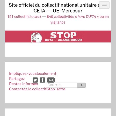
Site officiel du collectif national unitaire stop
CETA — UE-Mercosur
Actus
UE-Mercosur
151 collectifs locaux
—
840 collectivités «
hors TAFTA
» ou en
Stop à l’impunité !
TAFTA
CETA
vigilance
Collectivités
Collectif
Ressources
Impliquez-vous
localement
Partagez
Restez informés
>
Contactez le collectif
Stop-Tafta