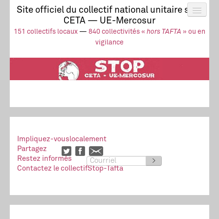
Site officiel du collectif national unitaire stop
CETA — UE-Mercosur
Actus
UE-Mercosur
151 collectifs locaux
—
840 collectivités «
hors TAFTA
» ou en
Stop à l’impunité !
TAFTA
CETA
vigilance
Collectivités
Collectif
Ressources
Impliquez-vous
localement
Partagez
Restez informés
>
Contactez le collectif
Stop-Tafta