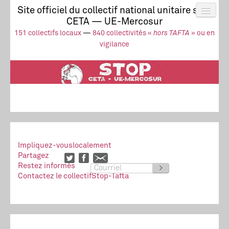
Site officiel du collectif national unitaire stop
CETA — UE-Mercosur
Actus
UE-Mercosur
151 collectifs locaux
—
840 collectivités «
hors TAFTA
» ou en
Stop à l’impunité !
TAFTA
CETA
vigilance
Collectivités
Collectif
Ressources
Impliquez-vous
localement
Partagez
Restez informés
>
Contactez le collectif
Stop-Tafta