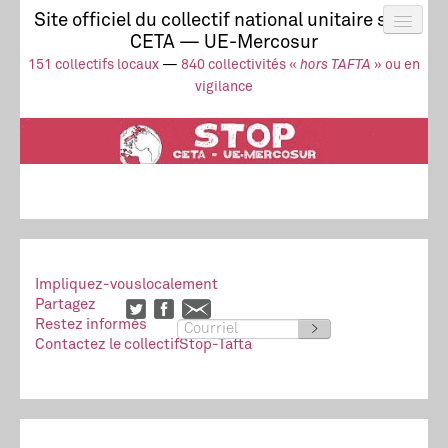
Site officiel du collectif national unitaire stop
CETA — UE-Mercosur
Actus
UE-Mercosur
151 collectifs locaux
—
840 collectivités «
hors TAFTA
» ou en
Stop à l’impunité !
TAFTA
CETA
vigilance
Collectivités
Collectif
Ressources
Impliquez-vous
localement
Partagez
Restez informés
>
Contactez le collectif
Stop-Tafta