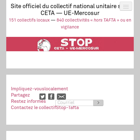
Site officiel du collectif national unitaire stop
CETA — UE-Mercosur
Actus
UE-Mercosur
151 collectifs locaux
—
840 collectivités «
hors TAFTA
» ou en
Stop à l’impunité !
TAFTA
CETA
vigilance
Collectivités
Collectif
Ressources
Impliquez-vous
localement
Partagez
Restez informés
>
Contactez le collectif
Stop-Tafta