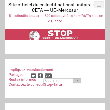
Site officiel du collectif national unitaire stop
CETA — UE-Mercosur
Actus
UE-Mercosur
151 collectifs locaux
—
840 collectivités «
hors TAFTA
» ou en
Stop à l’impunité !
TAFTA
CETA
vigilance
Collectivités
Collectif
Ressources
Impliquez-vous
localement
Partagez
Restez informés
>
Contactez le collectif
Stop-Tafta